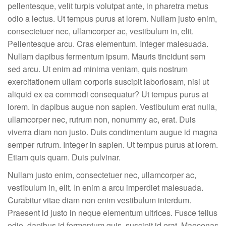
pellentesque, velit turpis volutpat ante, in pharetra metus
odio a lectus. Ut tempus purus at lorem. Nullam justo enim,
consectetuer nec, ullamcorper ac, vestibulum in, elit.
Pellentesque arcu. Cras elementum. Integer malesuada.
Nullam dapibus fermentum ipsum. Mauris tincidunt sem
sed arcu. Ut enim ad minima veniam, quis nostrum
exercitationem ullam corporis suscipit laboriosam, nisi ut
aliquid ex ea commodi consequatur? Ut tempus purus at
lorem. In dapibus augue non sapien. Vestibulum erat nulla,
ullamcorper nec, rutrum non, nonummy ac, erat. Duis
viverra diam non justo. Duis condimentum augue id magna
semper rutrum. Integer in sapien. Ut tempus purus at lorem.
Etiam quis quam. Duis pulvinar.
Nullam justo enim, consectetuer nec, ullamcorper ac,
vestibulum in, elit. In enim a arcu imperdiet malesuada.
Curabitur vitae diam non enim vestibulum interdum.
Praesent id justo in neque elementum ultrices. Fusce tellus
odio, dapibus id fermentum quis, suscipit id erat. Maecenas