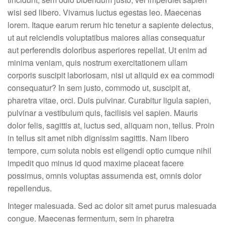
wisi sed libero. Vivamus luctus egestas leo. Maecenas
lorem. Itaque earum rerum hic tenetur a sapiente delectus,
ut aut reiciendis voluptatibus maiores alias consequatur
aut perferendis doloribus asperiores repellat. Ut enim ad
minima veniam, quis nostrum exercitationem ullam
corporis suscipit laboriosam, nisi ut aliquid ex ea commodi
consequatur? In sem justo, commodo ut, suscipit at,
pharetra vitae, orci. Duis pulvinar. Curabitur ligula sapien,
pulvinar a vestibulum quis, facilisis vel sapien. Mauris
dolor felis, sagittis at, luctus sed, aliquam non, tellus. Proin
in tellus sit amet nibh dignissim sagittis. Nam libero
tempore, cum soluta nobis est eligendi optio cumque nihil
impedit quo minus id quod maxime placeat facere
possimus, omnis voluptas assumenda est, omnis dolor
repellendus.
Integer malesuada. Sed ac dolor sit amet purus malesuada
congue. Maecenas fermentum, sem in pharetra