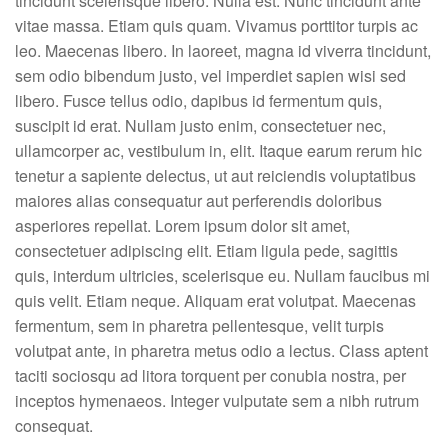
tincidunt scelerisque libero. Nulla est. Nunc tincidunt ante
vitae massa. Etiam quis quam. Vivamus porttitor turpis ac
leo. Maecenas libero. In laoreet, magna id viverra tincidunt,
sem odio bibendum justo, vel imperdiet sapien wisi sed
libero. Fusce tellus odio, dapibus id fermentum quis,
suscipit id erat. Nullam justo enim, consectetuer nec,
ullamcorper ac, vestibulum in, elit. Itaque earum rerum hic
tenetur a sapiente delectus, ut aut reiciendis voluptatibus
maiores alias consequatur aut perferendis doloribus
asperiores repellat. Lorem ipsum dolor sit amet,
consectetuer adipiscing elit. Etiam ligula pede, sagittis
quis, interdum ultricies, scelerisque eu. Nullam faucibus mi
quis velit. Etiam neque. Aliquam erat volutpat. Maecenas
fermentum, sem in pharetra pellentesque, velit turpis
volutpat ante, in pharetra metus odio a lectus. Class aptent
taciti sociosqu ad litora torquent per conubia nostra, per
inceptos hymenaeos. Integer vulputate sem a nibh rutrum
consequat.