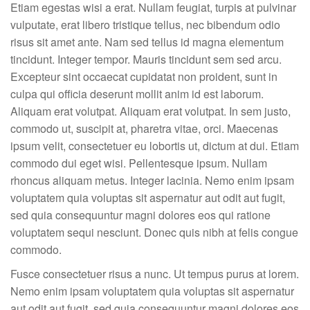
Etiam egestas wisi a erat. Nullam feugiat, turpis at pulvinar
vulputate, erat libero tristique tellus, nec bibendum odio
risus sit amet ante. Nam sed tellus id magna elementum
tincidunt. Integer tempor. Mauris tincidunt sem sed arcu.
Excepteur sint occaecat cupidatat non proident, sunt in
culpa qui officia deserunt mollit anim id est laborum.
Aliquam erat volutpat. Aliquam erat volutpat. In sem justo,
commodo ut, suscipit at, pharetra vitae, orci. Maecenas
ipsum velit, consectetuer eu lobortis ut, dictum at dui. Etiam
commodo dui eget wisi. Pellentesque ipsum. Nullam
rhoncus aliquam metus. Integer lacinia. Nemo enim ipsam
voluptatem quia voluptas sit aspernatur aut odit aut fugit,
sed quia consequuntur magni dolores eos qui ratione
voluptatem sequi nesciunt. Donec quis nibh at felis congue
commodo.
Fusce consectetuer risus a nunc. Ut tempus purus at lorem.
Nemo enim ipsam voluptatem quia voluptas sit aspernatur
aut odit aut fugit, sed quia consequuntur magni dolores eos